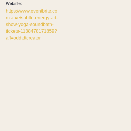
Website:
https://www.eventbrite.co
m.au/e/subtle-energy-art-
show-yoga-soundbath-
tickets-1138478171859?
aff=oddtdtcreator