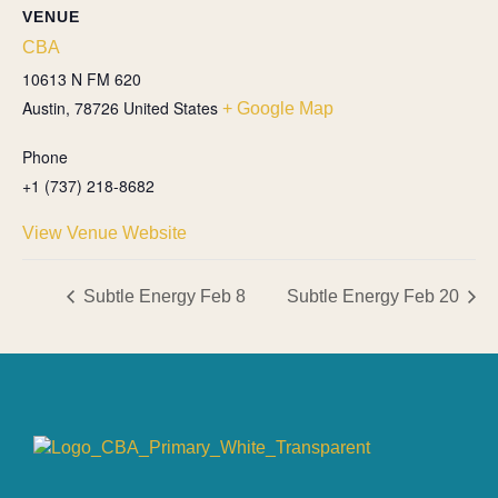
VENUE
CBA
10613 N FM 620
Austin
,
78726
United States
+ Google Map
Phone
+1 (737) 218-8682
View Venue Website
Subtle Energy Feb 8
Subtle Energy Feb 20