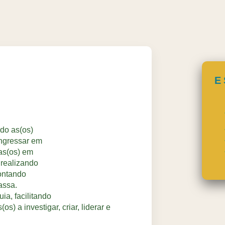
E
do as(os)
ingressar em
as(os) em
 realizando
ontando
assa.
ia, facilitando
s) a investigar, criar, liderar e