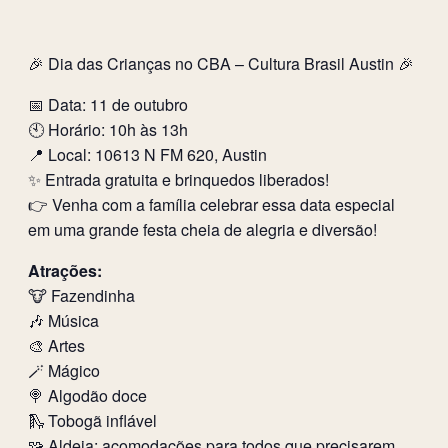
🎉 Dia das Crianças no CBA – Cultura Brasil Austin 🎉
📅 Data: 11 de outubro
🕙 Horário: 10h às 13h
📍 Local: 10613 N FM 620, Austin
✨ Entrada gratuita e brinquedos liberados!
👉 Venha com a família celebrar essa data especial
em uma grande festa cheia de alegria e diversão!
Atrações:
🐮 Fazendinha
🎶 Música
🎨 Artes
🪄 Mágico
🍭 Algodão doce
🛝 Tobogã inflável
🧩 Aldeia: acomodações para todos que precisarem.