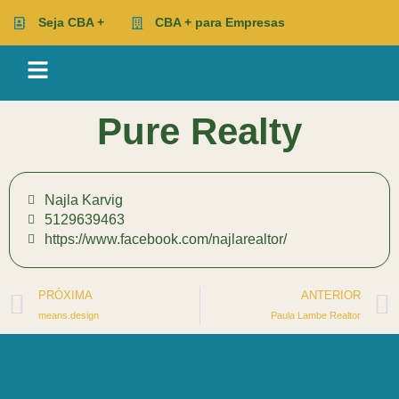
Seja CBA +
CBA + para Empresas
Pure Realty
Najla Karvig
5129639463
https://www.facebook.com/najlarealtor/
PRÓXIMA
ANTERIOR
means.design
Paula Lambe Realtor