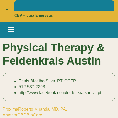
CBA + para Empresas
Physical Therapy &
Feldenkrais Austin
Thais Bicalho Silva, PT, GCFP
512-537-2293
http://www.facebook.com/feldenkraispelvicpt
Próxima
Roberto Miranda, MD. PA.
Anterior
CBDBioCare