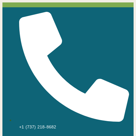
Ir
para
o
conteúdo
+1 (737) 218-8682