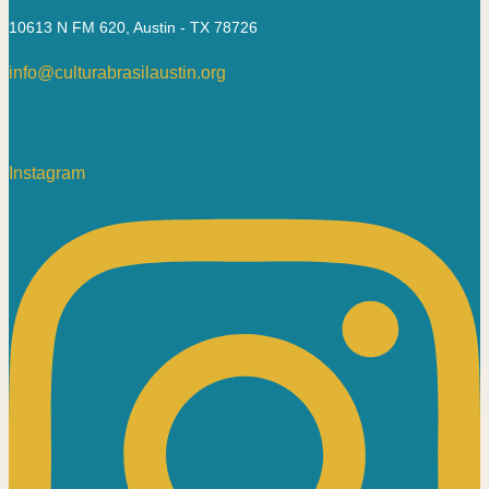
10613 N FM 620, Austin - TX 78726
info@culturabrasilaustin.org
Instagram