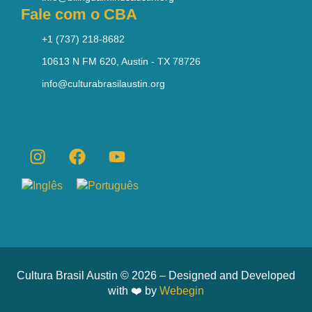
Fale com o CBA
+1 (737) 218-8682
10613 N FM 620, Austin - TX 78726
info@culturabrasilaustin.org
Cultura Brasil Austin © 2026 – Designed and Developed
with ❤️ by
Webegin