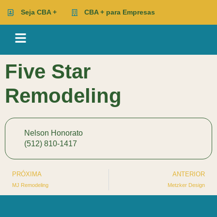
Seja CBA +
CBA + para Empresas
Five Star
Remodeling
Nelson Honorato
(512) 810-1417
PRÓXIMA
ANTERIOR
MJ Remodeling
Metzker Design