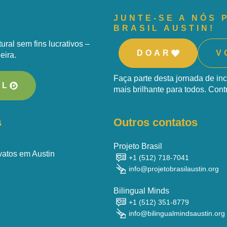
JUNTE-SE A NÓS 
BRASIL AUSTIN!
ural sem fins lucrativos –
DOAR
V
leira.
Faça parte desta jornada de in
AL
mais brilhante para todos. Cont
s
Outros contatos
Projeto Brasil
vatos em Austin
+1 (512) 718-7041
info@projetobrasilaustin.org
Bilingual Minds
+1 (512) 351-8779
info@bilingualmindsaustin.org