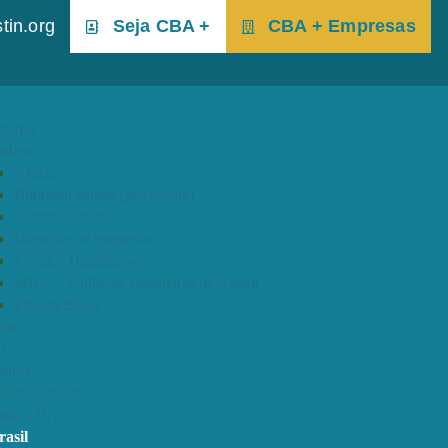
tin.org
Seja CBA +
CBA + Empresas
re nós
iativas
Aldeia
Bilingual Minds (pré-escola)
Centro Cultural
Diretório de empresas
Eventos Brasileiros
MBA – Mulheres Brasileiras de Austin
Projeto Brasil
ipe
Q
tatos
balhe conosco
ista CBA
rasil