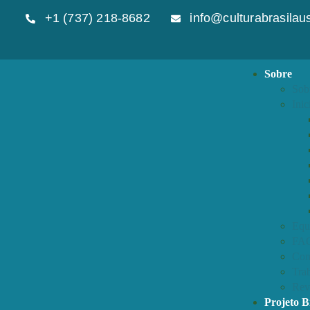
+1 (737) 218-8682
info@culturabrasilaus
Sobre
Sob
Inic
Equ
FA
Con
Tra
Rev
Projeto B