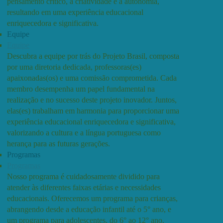
pensamento crítico, a criatividade e a autonomia,
resultando em uma experiência educacional
enriquecedora e significativa.
Equipe
Equipe
Descubra a equipe por trás do Projeto Brasil, composta
por uma diretoria dedicada, professoras(es)
apaixonadas(os) e uma comissão comprometida. Cada
membro desempenha um papel fundamental na
realização e no sucesso deste projeto inovador. Juntos,
elas(es) trabalham em harmonia para proporcionar uma
experiência educacional enriquecedora e significativa,
valorizando a cultura e a língua portuguesa como
herança para as futuras gerações.
Programas
Programas
Nosso programa é cuidadosamente dividido para
atender às diferentes faixas etárias e necessidades
educacionais. Oferecemos um programa para crianças,
abrangendo desde a educação infantil até o 5° ano, e
um programa para adolescentes, do 6° ao 12° ano.