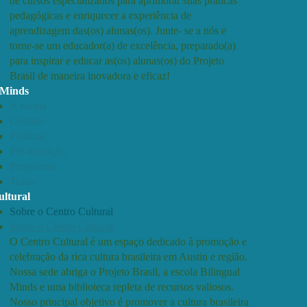
de cursos especializados para aprimorar suas práticas
pedagógicas e enriquecer a experiência de
aprendizagem das(os) alunas(os). Junte- se a nós e
torne-se um educador(a) de excelência, preparado(a)
para inspirar e educar as(os) alunas(os) do Projeto
Brasil de maneira inovadora e eficaz!
 Minds
A escola
Contato
Políticas
Pré-inscrição
Programas
Taxas
ltural
Sobre o Centro Cultural
Sobre o Centro Cultural
O Centro Cultural é um espaço dedicado à promoção e
celebração da rica cultura brasileira em Austin e região.
Nossa sede abriga o Projeto Brasil, a escola Bilingual
Minds e uma biblioteca repleta de recursos valiosos.
Nosso principal objetivo é promover a cultura brasileira